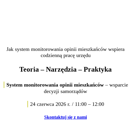
ilościowych. Zajmował się analizą zjawisk społecznych w ujęciu
populacyjnym. W Predictive Solutions wspiera instytucje publiczne
oraz jednostki samorządowe w pozyskiwaniu informacji z danych
i wykorzystaniu ich w procesach decyzyjnych.
Jak system monitorowania opinii mieszkańców wspiera
codzienną pracę urzędu
Teoria – Narzędzia – Praktyka
|
System monitorowania opinii mieszkańców
– wsparcie
decyzji samorządów
|
24 czerwca 2026 r. / 11:00 – 12:00
Skontaktuj się z nami