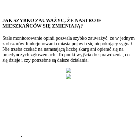
JAK SZYBKO ZAUWAŻYĆ, ŻE NASTROJE
MIESZKAŃCÓW SIĘ ZMIENIAJĄ?
Stałe monitorowanie opinii pozwala szybko zauważyć, że w jednym
R
z obszarów funkcjonowania miasta pojawia się niepokojący sygnał.
m
Nie trzeba czekać na narastającą liczbę skarg ani opierać się na
p
pojedynczych zgłoszeniach. To punkt wyjścia do sprawdzenia, co
i
się dzieje i czy potrzebne są dalsze działania.
i