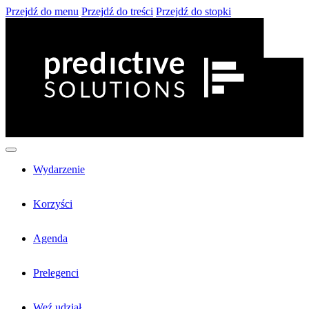
Przejdź do menu
Przejdź do treści
Przejdź do stopki
Wydarzenie
Korzyści
Agenda
Prelegenci
Weź udział