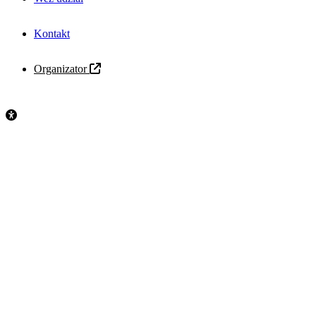
Kontakt
Organizator
Wydarzenie zakończone
Odpowiadasz za rozwój miasta, planowanie działań lub nadzór nad
wybranymi obszarami jego funkcjonowania? Wiesz, że pojedyncze
zgłoszenia od mieszkańców czy radnych nie zawsze pokazują pełny